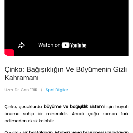
Çinko: Bağışıklığın Ve Büyümenin Gizli
Kahramanı
Uzm. Dr. Can EBİRİ
Spot Bilgiler
Çinko, çocuklarda
büyüme ve bağışıklık sistemi
için hayati
öneme sahip bir mineraldir. Ancak çoğu zaman fark
edilmeden eksik kalabilir.
Özellikle
sık hastalanan, iştahsız veya büyümesi yavaşlayan