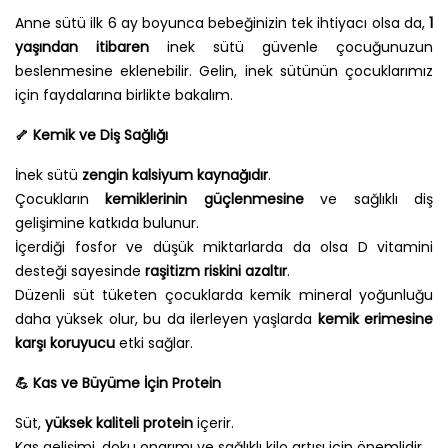
Anne sütü ilk 6 ay boyunca bebeğinizin tek ihtiyacı olsa da,
1
yaşından itibaren
inek sütü güvenle çocuğunuzun
beslenmesine eklenebilir. Gelin, inek sütünün çocuklarımız
için faydalarına birlikte bakalım.
🦴
Kemik ve Diş Sağlığı
İnek sütü
zengin kalsiyum kaynağıdır
.
Çocukların
kemiklerinin güçlenmesine
ve sağlıklı diş
gelişimine katkıda bulunur.
İçerdiği fosfor ve düşük miktarlarda da olsa D vitamini
desteği sayesinde
raşitizm riskini azaltır
.
Düzenli süt tüketen çocuklarda kemik mineral yoğunluğu
daha yüksek olur, bu da ilerleyen yaşlarda
kemik erimesine
karşı koruyucu
etki sağlar.
💪
Kas ve Büyüme İçin Protein
Süt,
yüksek kaliteli protein
içerir.
Kas gelişimi, doku onarımı ve sağlıklı kilo artışı için önemlidir.