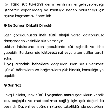
👉
Fazla süt tüketimi
demir emilimini engelleyebileceği,
iştahsızlık yapabileceği ve kabızlığa neden olabileceği için
aşırıya kaçmamak önemlidir.
🚫
Ne Zaman Dikkatli Olmalı?
Eğer çocuğunuzda
inek sütü alerjisi
varsa doktorunuza
danışmadan kesinlikle süt vermeyin.
Laktoz intoleransı
olan çocuklarda süt şişkinlik ve ishal
yapabilir. Bu durumda
laktozsuz süt
veya alternatifler tercih
edilir.
1 yaş altındaki bebeklere
doğrudan inek sütü verilmez.
Çünkü böbreklere ve bağırsaklara yük bindirir, kansızlığa yol
açabilir.
🎯
Son Söz
Sevgili aileler, inek sütü
1 yaşından sonra
çocukların kemik,
kas, bağışıklık ve metabolizma sağlığı için çok değerli bir
besindir. Düzenli ve doğru miktarda tüketildiğinde çocukların