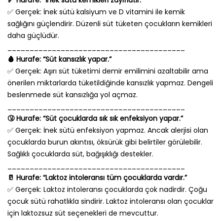
🦴 Hurafe: “İnek sütü kemikleri zayıflatır.”
✅ Gerçek: İnek sütü kalsiyum ve D vitamini ile kemik
sağlığını güçlendirir. Düzenli süt tüketen çocukların kemikleri
daha güçlüdür.
________________________________________
🩸 Hurafe: “Süt kansızlık yapar.”
✅ Gerçek: Aşırı süt tüketimi demir emilimini azaltabilir ama
önerilen miktarlarda tüketildiğinde kansızlık yapmaz. Dengeli
beslenmede süt kansızlığa yol açmaz.
________________________________________
🤧 Hurafe: “Süt çocuklarda sık sık enfeksiyon yapar.”
✅ Gerçek: İnek sütü enfeksiyon yapmaz. Ancak alerjisi olan
çocuklarda burun akıntısı, öksürük gibi belirtiler görülebilir.
Sağlıklı çocuklarda süt, bağışıklığı destekler.
________________________________________
🥛 Hurafe: “Laktoz intoleransı tüm çocuklarda vardır.”
✅ Gerçek: Laktoz intoleransı çocuklarda çok nadirdir. Çoğu
çocuk sütü rahatlıkla sindirir. Laktoz intoleransı olan çocuklar
için laktozsuz süt seçenekleri de mevcuttur.