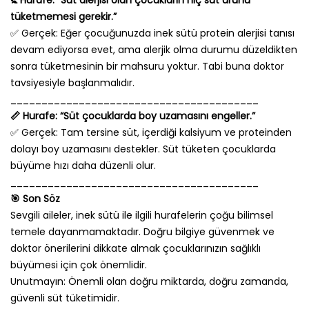
🚼 Hurafe: “Süt alerjisi olan çocukların hiç süt ürünü
tüketmemesi gerekir.”
✅ Gerçek: Eğer çocuğunuzda inek sütü protein alerjisi tanısı
devam ediyorsa evet, ama alerjik olma durumu düzeldikten
sonra tüketmesinin bir mahsuru yoktur. Tabi buna doktor
tavsiyesiyle başlanmalıdır.
________________________________________
📏 Hurafe: “Süt çocuklarda boy uzamasını engeller.”
✅ Gerçek: Tam tersine süt, içerdiği kalsiyum ve proteinden
dolayı boy uzamasını destekler. Süt tüketen çocuklarda
büyüme hızı daha düzenli olur.
________________________________________
🎯 Son Söz
Sevgili aileler, inek sütü ile ilgili hurafelerin çoğu bilimsel
temele dayanmamaktadır. Doğru bilgiye güvenmek ve
doktor önerilerini dikkate almak çocuklarınızın sağlıklı
büyümesi için çok önemlidir.
Unutmayın: Önemli olan doğru miktarda, doğru zamanda,
güvenli süt tüketimidir.