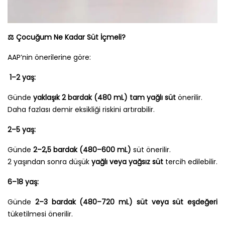
⚖️
Çocuğum Ne Kadar Süt İçmeli?
AAP’nin önerilerine göre:
1–2 yaş:
Günde
yaklaşık 2 bardak (480 mL)
tam yağlı süt
önerilir.
Daha fazlası demir eksikliği riskini artırabilir.
2–5 yaş:
Günde
2–2,5 bardak (480–600 mL)
süt önerilir.
2 yaşından sonra düşük
yağlı veya yağsız süt
tercih edilebilir.
6–18 yaş:
Günde
2–3 bardak (480–720 mL)
süt veya süt eşdeğeri
tüketilmesi önerilir.