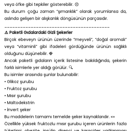
veya öfke gibi tepkiler gösterebilir. 😣
Bu durum çoğu zaman “şımarıklık” olarak yorumlansa da,
aslında gelişen bir alışkanlık döngüsünün parçasıdır.
________________________________________
⚠️ Paketli Gıdalardaki Gizli Şekerler
Birçok ebeveyn ürünün üzerinde “meyveli”, “doğal aromalı”
veya “vitaminli” gibi ifadeleri gördüğünde ürünün sağlıklı
olduğunu düşünebilir. 🍓
Ancak paketli gıdaların içerik listesine bakıldığında, şekerin
farklı isimlerle yer aldığı görülür. 🔍
Bu isimler arasında şunlar bulunabilir:
• Glikoz şurubu
• Fruktoz şurubu
• Mısır şurubu
• Maltodekstrin
• İnvert şeker
Bu maddelerin tamamı temelde şeker kaynaklarıdır. 🍬
Özellikle yüksek fruktozlu mısır şurubu içeren ürünlerin fazla
tüketimi; obezite, insülin direnci ve karaciğer yağlanması