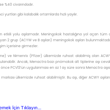
ise %40 civarındadır.
 yurtları gibi kalabalık ortamlarda hızlı yayılır.
etkili yolu aşılamadır. Meningokok hastalığına yol açan tüm al
yan 2 grup (ACYW ve B aşıları) meningokok aşıları bulunmaktadır. B
eşim içerisine girmezler.
 ve Nimenrix (Pfizer) ülkemizde ruhsat alabilmiş olan ACWY alt ti
ygulanabilir. Ancak, Menactra bazı pnömokok alt tiplerine aşı ce
rak önce PCV13’ün uygulanması en az 1 ay süre sonra Menactra aşısı
arkası ülkemizde ruhsat alabilmiştir. Bu aşı, diğer ACWY aşıları
emek İçin Tıklayın...