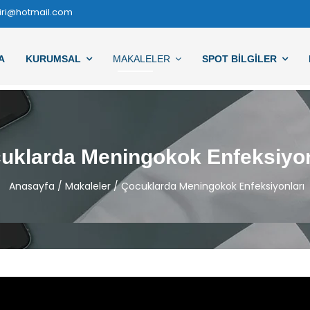
iri@hotmail.com
A
KURUMSAL
MAKALELER
SPOT BILGILER
uklarda Meningokok Enfeksiyon
Anasayfa
/
Makaleler
/
Çocuklarda Meningokok Enfeksiyonları