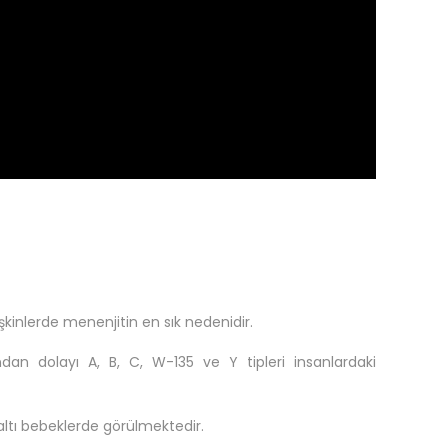
işkinlerde menenjitin en sık nedenidir.
dan dolayı A, B, C, W-135 ve Y tipleri insanlardaki
altı bebeklerde görülmektedir.