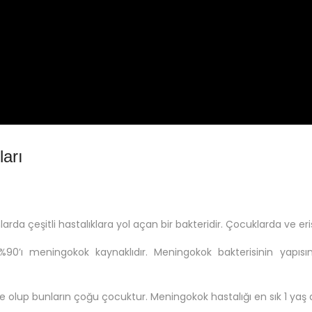
arı
larda çeşitli hastalıklara yol açan bir bakteridir. Çocuklarda ve er
%90’ı meningokok kaynaklıdır. Meningokok bakterisinin yapısın
te olup bunların çoğu çocuktur. Meningokok hastalığı en sık 1 yaş 