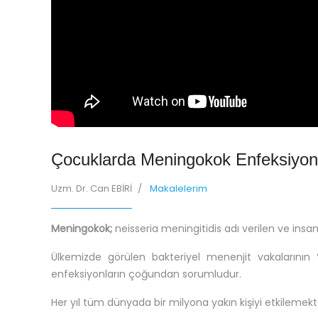
Çocuklarda Meningokok Enfeksiyonl
Uzm. Dr. Can EBİRİ
Makalelerim
Meningokok;
neisseria meningitidis adı verilen ve insan
Ülkemizde görülen bakteriyel menenjit vakalarının 
enfeksiyonların çoğundan sorumludur.
Her yıl tüm dünyada bir milyona yakın kişiyi etkilemek