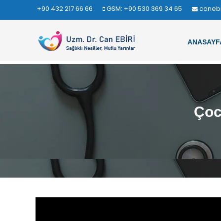
+90 432 217 66 66
GSM: +90 530 369 34 65
caneb
ANASAYF
Çoc