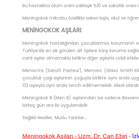
Bu hastalıkta ölüm oranı yaklaşık %10 ve sakatlık oranı 
Meningokok mikrobu özellikle askeri kışla, okul ve öğrenci
MENİNGOKOK AŞILARI:
Meningokok hastalığından çocuklarımızı korumanın en 
Türkiye’de en sık görülen alt tiplere karşı koruma sağla
canlı aşılar olmamakla birlikte diğer aşılarla ciddi etkil
Menactra (Sanofi Pasteur), Menveo (Glaxo Smith Kline)
çocukluk çağı aşılarının çoğuyla birlikte aynı anda u
13) aşısıyla aynı anda tercih edilmemelidir. İdeal ola
Meningokok B (Men B) aşılarından ise sadece Bexsero m
birkaç gün ara ile uygulanabilir.
Sağlıklı Nesiller, Mutlu Yarınlar...
Meningokok Aşıları - Uzm. Dr. Can Ebiri
-
İzl