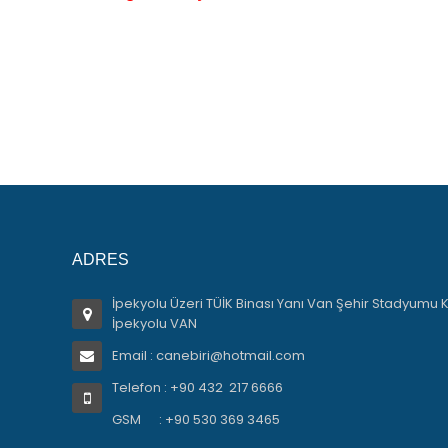
ADRES
İpekyolu Üzeri TÜİK Binası Yanı Van Şehir Stadyumu K
İpekyolu VAN
Email : canebiri@hotmail.com
Telefon : +90 432 217 6666
GSM : +90 530 369 3465