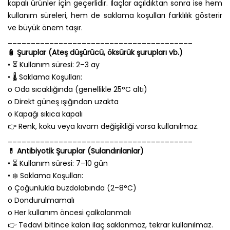
kapalı ürünler için geçerlidir. İlaçlar açıldıktan sonra ise hem
kullanım süreleri, hem de saklama koşulları farklılık gösterir
ve büyük önem taşır.
________________________________________
🧴 Şuruplar (Ateş düşürücü, öksürük şurupları vb.)
• ⏳ Kullanım süresi: 2–3 ay
• 🌡️ Saklama Koşulları:
o Oda sıcaklığında (genellikle 25°C altı)
o Direkt güneş ışığından uzakta
o Kapağı sıkıca kapalı
👉 Renk, koku veya kıvam değişikliği varsa kullanılmaz.
________________________________________
💊 Antibiyotik Şuruplar (Sulandırılanlar)
• ⏳ Kullanım süresi: 7–10 gün
• ❄️ Saklama Koşulları:
o Çoğunlukla buzdolabında (2–8°C)
o Dondurulmamalı
o Her kullanım öncesi çalkalanmalı
👉 Tedavi bitince kalan ilaç saklanmaz, tekrar kullanılmaz.