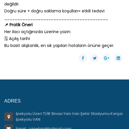
değildir.
Doğru süre + doğru saklama koşulları= etkili tedavi
________________________________________
📌 Pratik Öneri
Her ilacı açtığınızda üzerine yazın:
🗓️ Açılış tarihi
Bu basit alışkanlık, en sık yapılan hataların önüne geçer.
ADRES
İpekyolu Üzeri TÜİK Binası Yanı Van Şehir Stadyumu Karşısı
İpekyolu VAN
Email : canebiri@hotmail.com