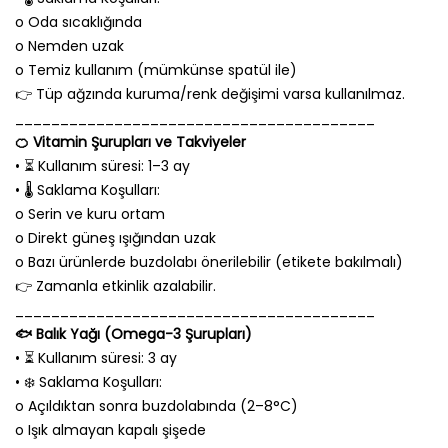
o Oda sıcaklığında
o Nemden uzak
o Temiz kullanım (mümkünse spatül ile)
👉 Tüp ağzında kuruma/renk değişimi varsa kullanılmaz.
________________________________________
🍊 Vitamin Şurupları ve Takviyeler
• ⏳ Kullanım süresi: 1–3 ay
• 🌡️ Saklama Koşulları:
o Serin ve kuru ortam
o Direkt güneş ışığından uzak
o Bazı ürünlerde buzdolabı önerilebilir (etikete bakılmalı)
👉 Zamanla etkinlik azalabilir.
________________________________________
🐟 Balık Yağı (Omega-3 Şurupları)
• ⏳ Kullanım süresi: 3 ay
• ❄️ Saklama Koşulları:
o Açıldıktan sonra buzdolabında (2–8°C)
o Işık almayan kapalı şişede