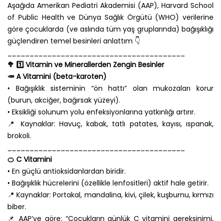
Aşağıda Amerikan Pediatri Akademisi (AAP), Harvard School
of Public Health ve Dünya Sağlık Örgütü (WHO) verilerine
göre çocuklarda (ve aslında tüm yaş gruplarında) bağışıklığı
güçlendiren temel besinleri anlattım 👇
________________________________________
🥦 1️⃣ Vitamin ve Minerallerden Zengin Besinler
🥕 A Vitamini (beta-karoten)
• Bağışıklık sisteminin “ön hattı” olan mukozaları korur
(burun, akciğer, bağırsak yüzeyi).
• Eksikliği solunum yolu enfeksiyonlarına yatkınlığı artırır.
📍 Kaynaklar: Havuç, kabak, tatlı patates, kayısı, ıspanak,
brokoli.
________________________________________
🍊 C Vitamini
• En güçlü antioksidanlardan biridir.
• Bağışıklık hücrelerini (özellikle lenfositleri) aktif hale getirir.
📍 Kaynaklar: Portakal, mandalina, kivi, çilek, kuşburnu, kırmızı
biber.
📌 AAP’ye göre: “Çocukların günlük C vitamini gereksinimi,