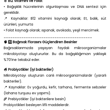
🥛 B12 Vitamini ve Folat
• Bağışıklık hücrelerinin olgunlaşması ve DNA sentezi için
gereklidir.
📍 Kaynaklar: B12 vitamini kaynağı olarak; Et, balık, süt
ürünleri, yumurta
• Folat kaynağı olarak; ıspanak, avokado, yeşil mercimek.
________________________________________
🧠 2️⃣ Bağırsak Florasını Güçlendiren Besinler
Bağırsaklarımızda yaşayan faydalı mikroorganizmalar
mikrobiyotayı oluştururlar. Bu da bağışıklığımızın yaklaşık
%70’ine tekabül eder.
🥣 Probiyotikler (iyi bakteriler)
Mikrobiyotayı oluşturan canlı mikroorganizmalardır (yararlı
bakteriler).
📍 Kaynaklar: Ev yoğurdu, kefir, tarhana, fermente sebzeler
(lahana turşusu ev yapımı).
🌾 Prebiyotikler (iyi bakterilere besin)
Probiyotikleri besleyen lifli maddelerdir.