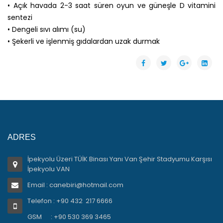
• Açık havada 2-3 saat süren oyun ve güneşle D vitamini
sentezi
• Dengeli sıvı alımı (su)
• Şekerli ve işlenmiş gıdalardan uzak durmak
ADRES
İpekyolu Üzeri TÜİK Binası Yanı Van Şehir Stadyumu Karşısı
İpekyolu VAN
Email : canebiri@hotmail.com
Telefon : +90 432 217 6666
GSM : +90 530 369 3465