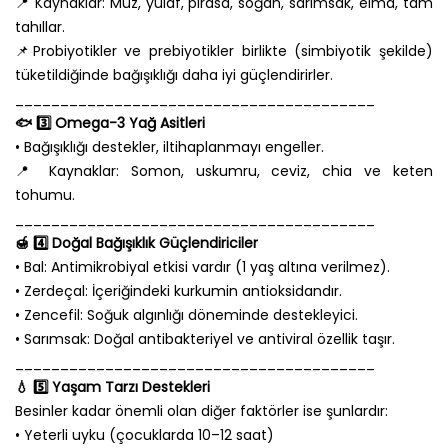
📍 Kaynaklar: Muz, yulaf, pırasa, soğan, sarımsak, elma, tam
tahıllar.
📌Probiyotikler ve prebiyotikler birlikte (simbiyotik şekilde)
tüketildiğinde bağışıklığı daha iyi güçlendirirler.
________________________________________
🐟 3️⃣ Omega-3 Yağ Asitleri
• Bağışıklığı destekler, iltihaplanmayı engeller.
📍 Kaynaklar: Somon, uskumru, ceviz, chia ve keten
tohumu.
________________________________________
🍯 4️⃣ Doğal Bağışıklık Güçlendiriciler
• Bal: Antimikrobiyal etkisi vardır (1 yaş altına verilmez).
• Zerdeçal: İçeriğindeki kurkumin antioksidandır.
• Zencefil: Soğuk algınlığı döneminde destekleyici.
• Sarımsak: Doğal antibakteriyel ve antiviral özellik taşır.
________________________________________
💧 5️⃣ Yaşam Tarzı Destekleri
Besinler kadar önemli olan diğer faktörler ise şunlardır:
• Yeterli uyku (çocuklarda 10–12 saat)