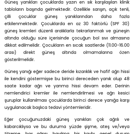
Güneş yanıkları çocuklarda yazın en sık karşılaşılan klinik
tabloların başında gelmektedir. Özellikle sarışın, açık tenli,
çilli çocuklar güneş yanıklarından daha fazla
etkilenmektedir. Çocuklarda en az 30 faktörlü (SPF 30)
güneş kremleri düzenli aralıklarla tekrarlanmalı ve güneşin
altında olduğu süre içerisinde çocuğun bol sıvı almasına
dikkat edilmelidir. Çocukların en sıcak saatlerde (11.00-16.00
arası) direkt güneş altında olmamalarına özen
gösterilmelidir.
Güneş yanığı eğer sadece deride kızarıklık ve hafif ağrı hissi
ile kendini göstermişse bu birinci dereceden yanık olup 48
saate kadar ağrı ve yanma hissi devam eder. Derinin
nemlendirici kremler ile nemlendirilmesi ve ağrı kesici
şuruplar kullanılması çocuklarda birinci derece yanığa karşı
uygulanacak başlıca tedavi yöntemleridir.
Eğer çocuğunuzdaki güneş yanıkları çok ağrılı ve
kabarcıklıysa ve bu duruma yüzde şişme, ateş ve/veya
titreme, baş ağrısı, bayılma, his kaybı, genel durum