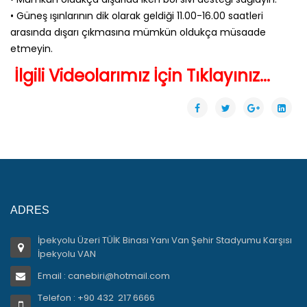
• Güneş ışınlarının dik olarak geldiği 11.00-16.00 saatleri
arasında dışarı çıkmasına mümkün oldukça müsaade
etmeyin.
İlgili Videolarımız İçin Tıklayınız...
ADRES
İpekyolu Üzeri TÜİK Binası Yanı Van Şehir Stadyumu Karşısı
İpekyolu VAN
Email : canebiri@hotmail.com
Telefon : +90 432 217 6666