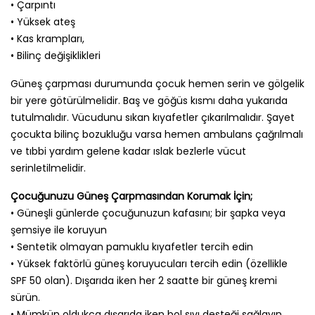
• Çarpıntı
• Yüksek ateş
• Kas krampları,
• Bilinç değişiklikleri
Güneş çarpması durumunda çocuk hemen serin ve gölgelik
bir yere götürülmelidir. Baş ve göğüs kısmı daha yukarıda
tutulmalıdır. Vücudunu sıkan kıyafetler çıkarılmalıdır. Şayet
çocukta bilinç bozukluğu varsa hemen ambulans çağrılmalı
ve tıbbi yardım gelene kadar ıslak bezlerle vücut
serinletilmelidir.
Çocuğunuzu Güneş Çarpmasından Korumak İçin;
• Güneşli günlerde çocuğunuzun kafasını; bir şapka veya
şemsiye ile koruyun
• Sentetik olmayan pamuklu kıyafetler tercih edin
• Yüksek faktörlü güneş koruyucuları tercih edin (özellikle
SPF 50 olan). Dışarıda iken her 2 saatte bir güneş kremi
sürün.
• Mümkün oldukça dışarıda iken bol sıvı desteği sağlayın.